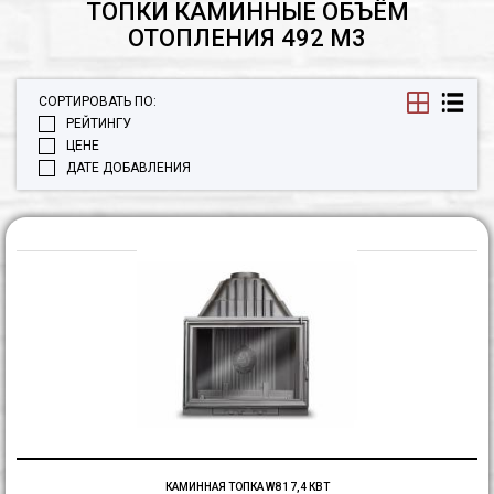
ТОПКИ КАМИННЫЕ ОБЪЁМ
ОТОПЛЕНИЯ 492 М3
СОРТИРОВАТЬ ПО:
РЕЙТИНГУ
ЦЕНЕ
ДАТЕ ДОБАВЛЕНИЯ
К
т
W
17
к
КАМИННАЯ ТОПКА W8 17,4 КВТ