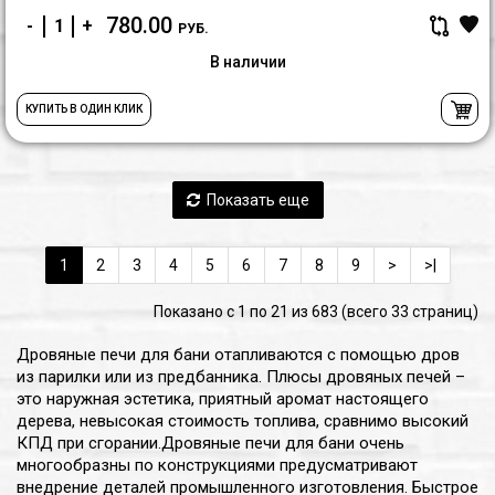
780.00
-
+
РУБ.
В наличии
КУПИТЬ В ОДИН КЛИК
Показать еще
1
2
3
4
5
6
7
8
9
>
>|
Показано с 1 по 21 из 683 (всего 33 страниц)
Дровяные печи для бани отапливаются с помощью дров
из парилки или из предбанника. Плюсы дровяных печей –
это наружная эстетика, приятный аромат настоящего
дерева, невысокая стоимость топлива, сравнимо высокий
КПД при сгорании.Дровяные печи для бани очень
многообразны по конструкциями предусматривают
внедрение деталей промышленного изготовления. Быстрое