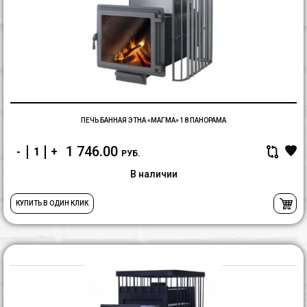
б
Э
«
1
П
ПЕЧЬ БАННАЯ ЭТНА «МАГМА» 18 ПАНОРАМА
1 746.00
-
+
РУБ.
В наличии
КУПИТЬ В ОДИН КЛИК
П
Б