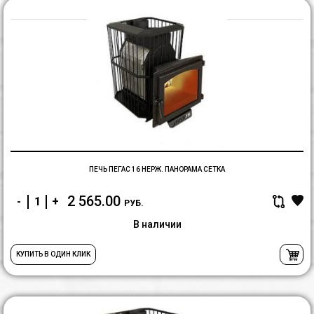
П
П
1
н
П
с
ПЕЧЬ ПЕГАС 16 НЕРЖ. ПАНОРАМА СЕТКА
2 565.00
-
+
РУБ.
В наличии
КУПИТЬ В ОДИН КЛИК