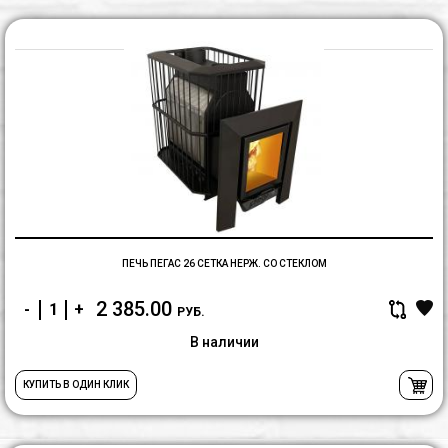
П
П
2
с
н
с
с
ПЕЧЬ ПЕГАС 26 СЕТКА НЕРЖ. СО СТЕКЛОМ
2 385.00
-
+
РУБ.
В наличии
КУПИТЬ В ОДИН КЛИК