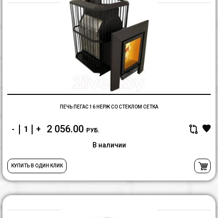
П
П
1
н
с
с
с
ПЕЧЬ ПЕГАС 16 НЕРЖ СО СТЕКЛОМ СЕТКА
2 056.00
-
+
РУБ.
В наличии
КУПИТЬ В ОДИН КЛИК