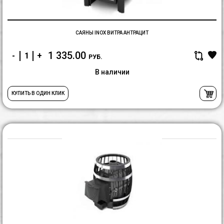
САЯНЫ INOX ВИТРА АНТРАЦИТ
1 335.00
-
+
РУБ.
В наличии
КУПИТЬ В ОДИН КЛИК
С
C
Д