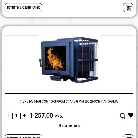
КУПИТЬ В ОДИН КЛИК
П
Б
C
С
8
м
д
2
ку
П
ПЕЧЬ БАННАЯ COMFORTPROM СТАЛЬ 8 ММ ДО 26 КУБ. ПАНОРАМА
1 257.00
-
+
РУБ.
В наличии