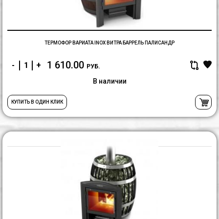
ТЕРМОФОР ВАРИАТА INOX ВИТРА БАРРЕЛЬ ПАЛИСАНДР
1 610.00
-
+
РУБ.
В наличии
КУПИТЬ В ОДИН КЛИК
С
In
В
А