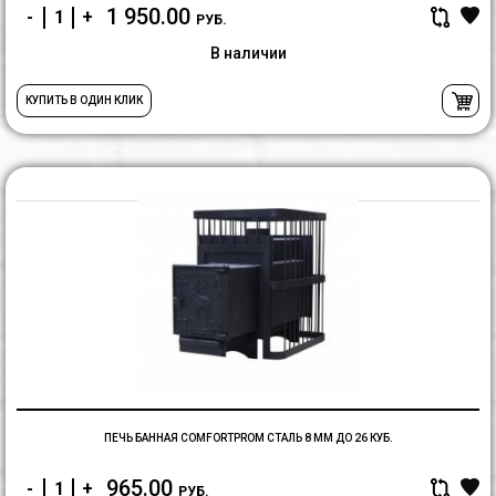
1 950.00
-
+
РУБ.
В наличии
КУПИТЬ В ОДИН КЛИК
П
Б
C
С
8
м
д
2
ку
ПЕЧЬ БАННАЯ COMFORTPROM СТАЛЬ 8 ММ ДО 26 КУБ.
965.00
-
+
РУБ.