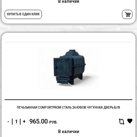
В наличии
КУПИТЬ В ОДИН КЛИК
П
б
C
С
2
к
чу
д
б/
в
ПЕЧЬ БАННАЯ COMFORTPROM СТАЛЬ 26 КУБОВ ЧУГУННАЯ ДВЕРЬ Б//В
965.00
-
+
РУБ.
В наличии