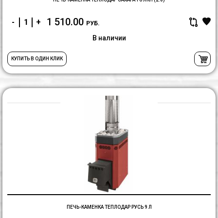
1 510.00
-
+
РУБ.
В наличии
КУПИТЬ В ОДИН КЛИК
П
К
Т
Р
9
Л
ПЕЧЬ-КАМЕНКА ТЕПЛОДАР РУСЬ 9 Л