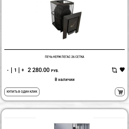
П
н
П
2
с
ПЕЧЬ НЕРЖ ПЕГАС 26 СЕТКА
2 280.00
-
+
РУБ.
В наличии
КУПИТЬ В ОДИН КЛИК
П