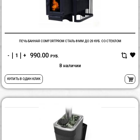
8
м
д
2
ку
с
с
ПЕЧЬ БАННАЯ COMFORTPROM СТАЛЬ 8 ММ ДО 20 КУБ. СО СТЕКЛОМ
990.00
-
+
РУБ.
В наличии
КУПИТЬ В ОДИН КЛИК
Т
Г
X
2
In