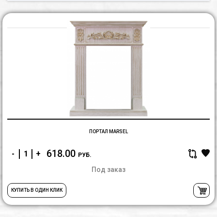
П
M
ПОРТАЛ MARSEL
618.00
-
+
РУБ.
Под заказ
КУПИТЬ В ОДИН КЛИК